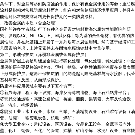
条件下，对金属等起到防腐蚀的作用，保护有色金属使用的寿命；重防腐
涂料是指相对常规防腐涂料而言，能在相对苛刻腐蚀环境里应用，并具有
能达到比常规防腐涂料更长保护期的一类防腐涂料。
、改善金属的本质（合金处理）
国外的许多学者就进行了各种合金元素对钢材耐海水腐蚀性能影响的研
究。发现以Cr、Ni、Cu、P、Si以及稀土等为基的合金钢材，有优异的防
腐性能，并在此基础上开发了一系列耐海水腐蚀用钢。然而基于经济和工
艺因素的考虑，上述元素并未在耐海水腐蚀钢材中大量使用。
第二、形成保护层（涂覆非金属或金属保护层）
金属保护层主要是对镀层金属进行磷化处理、氧化处理、钝化处理；非金
属保护层主要是将涂料油漆、塑料、搪瓷、矿物性油脂等涂覆在金属表面
上形成保护层。这两种保护层的目的均是起到隔绝基材与海水接触，代替
基材与海水反应，从而形成保护。
防腐涂料应用领域主要有以下五个方面：
①新兴海洋工程：海上设施、海岸及海湾构造物、海上石油钻井平台；
②现代交通运输：高速公路护栏、桥梁、船艇、集装箱、火车及铁道设
施、汽车、机场设施；
③能源工业：水工设备、水罐、气罐、石油精制设备、石油贮存设备（油
管、油罐）、输变电设备、核电、煤矿；
④大型工业企业：造纸设备、医药设备、食品化工设备、金属容器内外
壁、化工、钢铁、石化厂的管道、贮槽、矿山冶炼、水泥厂设备、有腐蚀