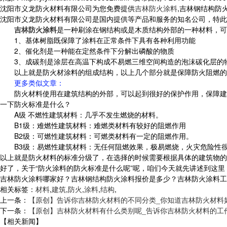
沈阳市义龙防火材料有限公司为您免费提供
吉林防火涂料
,吉林钢结构防
沈阳市义龙防火材料有限公司是国内提供等产品和服务的知名公司，特此
吉林防火涂料
是一种刷涂在钢结构或是木质结构外部的一种材料，可
1、基体树脂既保障了涂料在正常条件下具有各种利用功能
2、催化剂是一种能在定然条件下分解出磷酸的物质
3、成碳剂是涂层在高温下构成不易燃三维空间构造的泡沫碳化层的
以上就是防火材涂料的组成结构，以上几个部分就是保障防火阻燃的
更多类似文章
：
防火材料使用在建筑结构的外部，可以起到很好的保护作用，保障建
一下防火标准是什么？
A级 不燃性建筑材料：几乎不发生燃烧的材料。
B1级：难燃性建筑材料：难燃类材料有较好的阻燃作用
B2级：可燃性建筑材料：可燃类材料有一定的阻燃作用。
B3级：易燃性建筑材料：无任何阻燃效果，极易燃烧，火灾危险性
以上就是防火材料的标准分级了，在选择的时候需要根据具体的建筑物的
好了，关于“防火涂料的防火标准是什么呢”呢，咱们今天就先讲述到这
吉林防火涂料哪家好？吉林钢结构防火涂料报价是多少？吉林防火涂料工程质
相关标签：
材料
,
建筑
,
防火
,
涂料
,
结构
,
上一条：
【原创】告诉你吉林防火材料的不同分类_你知道吉林防火材料
下一条：
【原创】吉林防火材料有什么类别呢_告诉你吉林防火材料的工
【相关新闻】