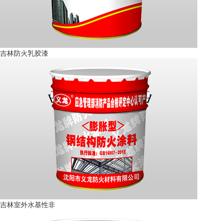
吉林防火乳胶漆
吉林室外水基性非