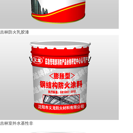
吉林防火乳胶漆
吉林室外水基性非