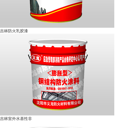
吉林防火乳胶漆
吉林室外水基性非