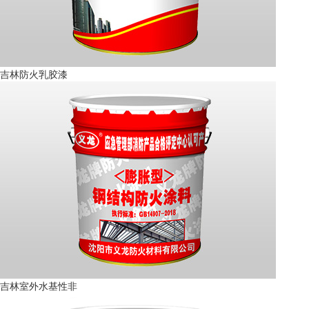
吉林防火乳胶漆
吉林室外水基性非