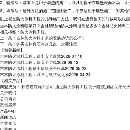
2、辊涂法：基本上是用于墙壁的施工，可以用辊子在墙壁表面滚动，让
3、刷涂法：这种方法的施工范围比较广，不仅适用于墙壁施工，对其他
以上就是防火涂料工程的几种施工方法，我们在进行施工的时候可以根据
吉林防火涂料哪家好？吉林钢结构防火涂料报价是多少？吉林防火涂料工程质
相关标签：
防火涂料工程
,
上一条：
吉林防火涂料未来的发展趋势怎么样？
下一条：
购买吉林真石漆这几点一定要注意
【相关新闻】
吉林防火涂料工程，筑牢安全屏障
2026-07-10
吉林防火涂料工程，筑安全防线
2026-06-12
吉林防火涂料工程筑牢建筑安全根基
2026-05-22
吉林防火涂料工程：以匠心筑防火之盾
2026-04-24
【相关产品】
商盟成员：
长春建筑施工公司
通辽防火涂料工程
贵州建筑加固
沈阳防
关于我们
公司简介
案例展示
产品中心
新闻动态
企业资讯
行业知识