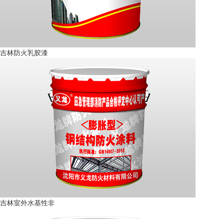
吉林防火乳胶漆
吉林室外水基性非