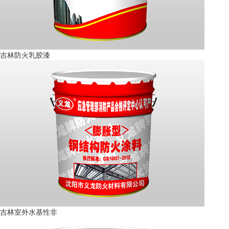
吉林防火乳胶漆
吉林室外水基性非